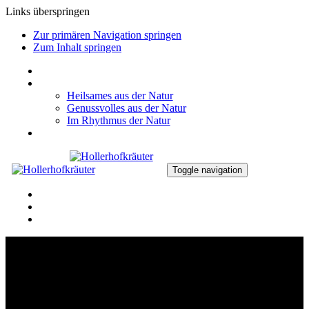
Links überspringen
Zur primären Navigation springen
Zum Inhalt springen
DER HOLLERHOF
ALTES WISSEN ERLEBEN
Heilsames aus der Natur
Genussvolles aus der Natur
Im Rhythmus der Natur
GALERIE
Toggle navigation
DIE KRÄUTERFRAU
AKTUELLE TERMINE
KONTAKT