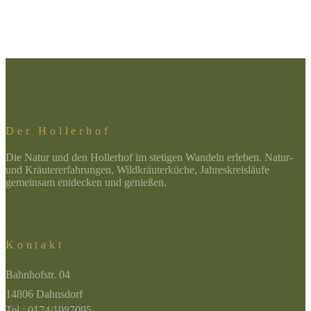
Der Hollerhof
Die Natur und den Hollerhof im stetigen Wandeln erleben. Natur-
und Kräutererfahrungen, Wildkräuterküche, Jahreskreisläufe
gemeinsam entdecken und genießen.
Kontakt
Bahnhofstr. 04
14806 Dahnsdorf
Tel.: 0174/1987095